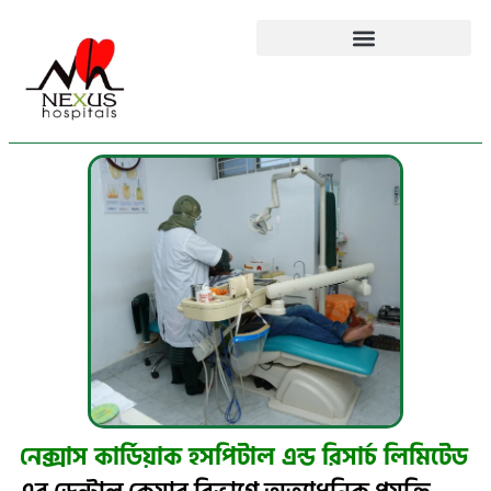
নেক্সাস কার্ডিয়াক হসপিটাল এন্ড রিসার্চ লিমিটেড