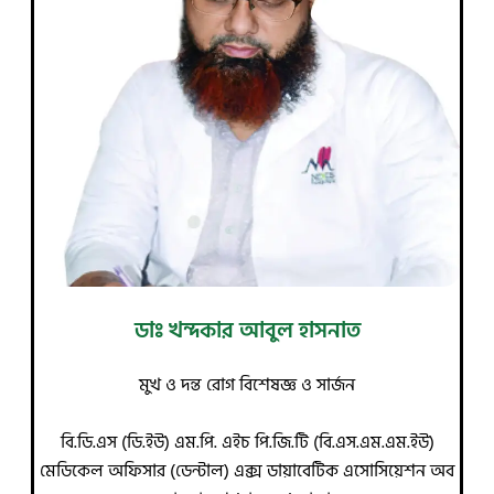
ডাঃ খন্দকার আবুল হাসনাত
মুখ ও দন্ত রোগ বিশেষজ্ঞ ও সার্জন
বি.ডি.এস (ডি.ইউ) এম.পি. এইচ পি.জি.টি (বি.এস.এম.এম.ইউ)
মেডিকেল অফিসার (ডেন্টাল) এক্স ডায়াবেটিক এসোসিয়েশন অব