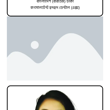
বাংলাদেশ (বারডেম) ঢাকা
কনসালটেন্ট হুদহুদ ডেন্টাল (এক্স)